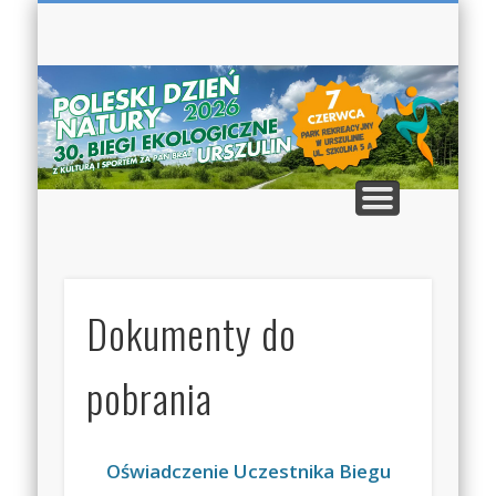
DOKUMENTY DO POBRANIA
BIEGI EKOLOGICZNE
TRASY BIEGÓW
REJESTRACJA
REGULAMIN
KONTAKT
OPŁATY
ek
Dokumenty do
pobrania
Oświadczenie Uczestnika Biegu